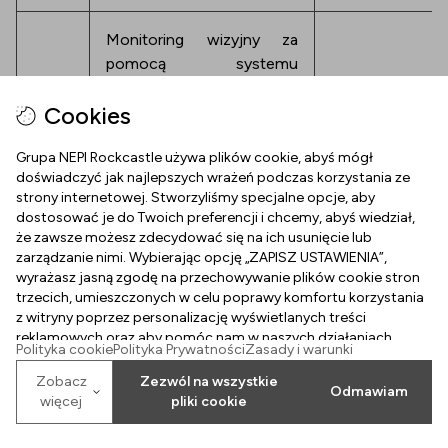
Monitoring wizyjny za
pomocą systemu
monitoringu wizyjnego
Uzasadniony i
Cookies
zainstalowanego
zapewnieniu
wewnątrz centrum
bezpieczeństw
Grupa NEPI Rockcastle używa plików cookie, abyś mógł
handlowego, na częściach
mienia we
doświadczyć jak najlepszych wrażeń podczas korzystania ze
wspólnych, drogach
centrum handl
strony internetowej. Stworzyliśmy specjalne opcje, aby
dojazdowych oraz
dostosować je do Twoich preferencji i chcemy, abyś wiedział,
parkingach
że zawsze możesz zdecydować się na ich usunięcie lub
zarządzanie nimi. Wybierając opcję „ZAPISZ USTAWIENIA”,
wyrażasz jasną zgodę na przechowywanie plików cookie stron
Wykonywanie u
trzecich, umieszczonych w celu poprawy komfortu korzystania
świadczenie na
z witryny poprzez personalizację wyświetlanych treści
Ułatwienie dostęp do
usług (tj. udost
reklamowych oraz aby pomóc nam w naszych działaniach
parkingu centrum
Polityka cookie
Polityka Prywatności
Zasady i warunki
marketingowych. Przeczytaj politykę dotyczącą plików cookie.
obiektów i usłu
handlowego
Zobacz
Zezwól na wszystkie
świadczonych p
Odmawiam
więcej
pliki cookie
centrum handl