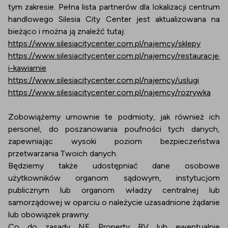
tym zakresie. Pełna lista partnerów dla lokalizacji centrum
handlowego Silesia City Center jest aktualizowana na
bieżąco i można ją znaleźć tutaj:
https://www.silesiacitycenter.com.pl/najemcy/sklepy
https://www.silesiacitycenter.com.pl/najemcy/restauracje-
i-kawiarnie
https://www.silesiacitycenter.com.pl/najemcy/uslugi
https://www.silesiacitycenter.com.pl/najemcy/rozrywka
Zobowiążemy umownie te podmioty, jak również ich
personel, do poszanowania poufności tych danych,
zapewniając wysoki poziom bezpieczeństwa
przetwarzania Twoich danych.
Będziemy także udostępniać dane osobowe
użytkowników organom sądowym, instytucjom
publicznym lub organom władzy centralnej lub
samorządowej w oparciu o należycie uzasadnione żądanie
lub obowiązek prawny.
Co do zasady NE Property BV lub ewentualnie