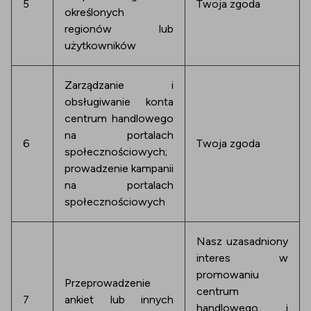
5
Twoja zgoda
określonych
regionów lub
użytkowników
Zarządzanie i
obsługiwanie konta
centrum handlowego
na portalach
6
Twoja zgoda
społecznościowych;
prowadzenie kampanii
na portalach
społecznościowych
Nasz uzasadniony
interes w
promowaniu
Przeprowadzenie
centrum
7
ankiet lub innych
handlowego i