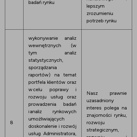
badań rynku
lepszym
zrozumieniu
potrzeb rynku
wykonywanie analiz
wewnętrznych (w
tym analiz
statystycznych,
sporządzania
raportów) na temat
portfela klientów oraz
w celu poprawy i
Nasz prawnie
rozwoju usług oraz
uzasadniony
prowadzenia badań
interes polega na
i analiz rynkowych
znajomości rynku,
umożliwiających
8
rozwoju
doskonalenie i rozwój
strategicznym,
usług Administratora,