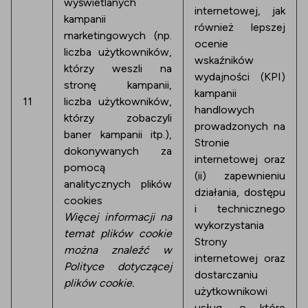
wyświetlanych
internetowej, jak
kampanii
również lepszej
marketingowych (np.
ocenie
liczba użytkowników,
wskaźników
którzy weszli na
wydajności (KPI)
stronę kampanii,
kampanii
11
liczba użytkowników,
handlowych
którzy zobaczyli
prowadzonych na
baner kampanii itp.),
Stronie
dokonywanych za
internetowej oraz
pomocą
(ii) zapewnieniu
analitycznych plików
działania, dostępu
cookies
i technicznego
Więcej informacji na
wykorzystania
temat plików cookie
Strony
można znaleźć w
internetowej oraz
Polityce dotyczącej
dostarczaniu
plików cookie.
użytkownikowi
usług, o które