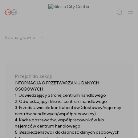
Szukaj
Strona główna
>
Wszystko
(
0
)
Najemcy
(
0
)
Promocje
(
0
)
Wydarzenia
(
0
)
Najemcy
Przejdź do sekcji
INFORMACJA O PRZETWARZANIU DANYCH
Promocje
OSOBOWYCH
1. Odwiedzający Stronę centrum handlowego
Wydarzenia
2. Odwiedzający i klienci centrum handlowego
3. Przedstawiciele kontrahentów (dostawcy/najemcy
centrów handlowych/współpracownicy)
4. Kadra dostawców, współpracowników lub
najemców centrum handlowego
5. Bezpieczeństwo i dokładność danych osobowych