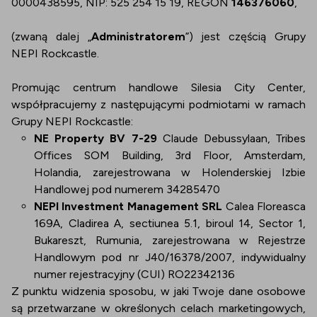
0000438595, NIP: 525 254 15 19, REGON
146376060
,
(zwaną dalej „
Administratorem
”) jest częścią Grupy
NEPI Rockcastle.
Promując centrum handlowe Silesia City Center,
współpracujemy z następującymi podmiotami w ramach
Grupy NEPI Rockcastle:
NE Property BV 7-29
Claude Debussylaan, Tribes
Offices SOM Building, 3rd Floor, Amsterdam,
Holandia, zarejestrowana w Holenderskiej Izbie
Handlowej pod numerem 34285470
NEPI Investment Management SRL
Calea Floreasca
169A, Cladirea A, sectiunea 5.1, biroul 14, Sector 1,
Bukareszt, Rumunia, zarejestrowana w Rejestrze
Handlowym pod nr J40/16378/2007, indywidualny
numer rejestracyjny (CUI) RO22342136
Z punktu widzenia sposobu, w jaki Twoje dane osobowe
są przetwarzane w określonych celach marketingowych,