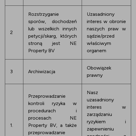
Rozstrzyganie
Uzasadniony
sporów, dochodzeń
interes w obronie
lub wszelkich innych
naszych praw w
2
petycji/skarg, których
sądzie/przed
stroną jest NE
właściwym
Property BV
organem
Obowiązek
3
Archiwizacja
prawny
Nasz
Przeprowadzanie
uzasadniony
kontroli ryzyka w
interes w
procedurach i
zarządzaniu
procesach NE
ryzykiem i
1.
Property BV, a także
zapewnieniu
przeprowadzanie