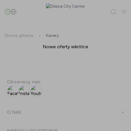
Szukaj
Strona główna
>
Kariery
Wszystko
(
0
)
Najemcy
Nowe oferty wkrótce
(
0
)
Promocje
(
0
)
Wydarzenia
(
0
)
Najemcy
Promocje
Obserwuj nas:
Wydarzenia
Facebook
Instagram
Youtube
O NAS
Plan Centrum
NAWIGUJ PO STRONIE