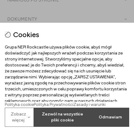
Dojazd
Karta podarunkowa
Kontakt
DOKUMENTY
Praca w Silesii
Godziny otwarcia
Polityka prywatności
Cookies
Parking
Dla mediów
Polityka cookies
Grupa NEPI Rockcastle używa plików cookie, abyś mógł
Wynajem powierzchni
doświadczyć jak najlepszych wrażeń podczas korzystania ze
Regulamin strony internetowej
2026
©
Property of NEPI Rockcastle
strony internetowej. Stworzyliśmy specjalne opcje, aby
dostosować je do Twoich preferencji i chcemy, abyś wiedział,
Regulamin karty podarunkowej
że zawsze możesz zdecydować się na ich usunięcie lub
zarządzanie nimi. Wybierając opcję „ZAPISZ USTAWIENIA”,
Regulamin MY SPOT
wyrażasz jasną zgodę na przechowywanie plików cookie stron
trzecich, umieszczonych w celu poprawy komfortu korzystania
z witryny poprzez personalizację wyświetlanych treści
reklamowych oraz aby pomóc nam w naszych działaniach
Polityka cookie
Polityka Prywatności
Zasady i warunki
marketingowych. Przeczytaj politykę dotyczącą plików cookie.
Zobacz
Zezwól na wszystkie
Odmawiam
więcej
pliki cookie