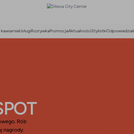
 kawiarnie
Usługi
Rozrywka
Promocje
Aktualności
Stylistki
Odpowiedzial
 SPOT
owego. Rób
aj nagrody.