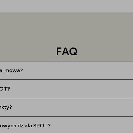
FAQ
 darmowa?
POT?
nkty?
lowych działa SPOT?