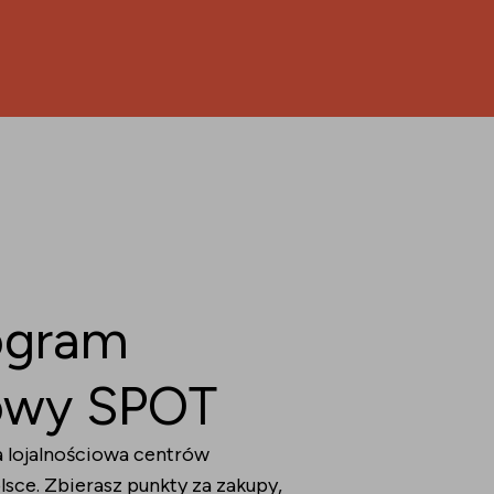
ogram
iowy SPOT
a lojalnościowa centrów
sce. Zbierasz punkty za zakupy,