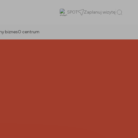
SPOT
Zaplanuj wizytę
ny biznes
O centrum