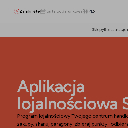
Zamknięte
Karta podarunkowa
PL
Sklepy
Restauracje i
Szukaj
Aplikacja
Wszystko
(
0
)
Najemcy
(
0
)
Promocje
(
0
)
Wydarzenia
(
0
)
lojalnościowa
Najemcy
Promocje
Program lojalnościowy Twojego centrum handl
zakupy, skanuj paragony, zbieraj punkty i odbier
Wydarzenia