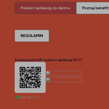
Pobierz aplikację za darmo
Poznaj benefit
REGULAMIN
Zeskanuj kod QR i pobierz aplikację SPOT
App rate: 4.7