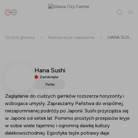
Szukaj
Strona główna
>
Restauracje i kawiarnie
>
HANA SUSHI
Wszystko
(
0
)
Najemcy
(
0
)
Promocje
(
0
)
Wydarzenia
(
0
)
Hana Sushi
Najemcy
Zamknięte
Promocje
Parter
Zaglądanie do cudzych garnków rozszerza horyzonty i
Wydarzenia
wzbogaca umysły. Zapraszamy Państwa do wspólnej,
niezapomnianej podróży po Japonii. Sushi przyrządza się
w Japonii od setek lat. Pomimo prostych przepisów kryje
w sobie wiele tajemnic i ogromną dawkę kultury
dalekowschodniej. Egzotyka tejże potrawy daje