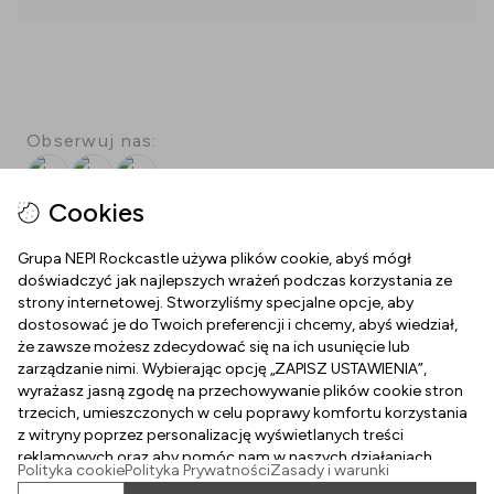
Obserwuj nas:
Facebook
Instagram
Youtube
Cookies
O NAS
Grupa NEPI Rockcastle używa plików cookie, abyś mógł
doświadczyć jak najlepszych wrażeń podczas korzystania ze
Plan Centrum
strony internetowej. Stworzyliśmy specjalne opcje, aby
dostosować je do Twoich preferencji i chcemy, abyś wiedział,
NAWIGUJ PO STRONIE
Dojazd
że zawsze możesz zdecydować się na ich usunięcie lub
zarządzanie nimi. Wybierając opcję „ZAPISZ USTAWIENIA”,
Karta podarunkowa
Kontakt
wyrażasz jasną zgodę na przechowywanie plików cookie stron
DOKUMENTY
trzecich, umieszczonych w celu poprawy komfortu korzystania
Praca w Silesii
Godziny otwarcia
z witryny poprzez personalizację wyświetlanych treści
Polityka prywatności
reklamowych oraz aby pomóc nam w naszych działaniach
Parking
Polityka cookie
Polityka Prywatności
Zasady i warunki
Dla mediów
marketingowych. Przeczytaj politykę dotyczącą plików cookie.
Polityka cookies