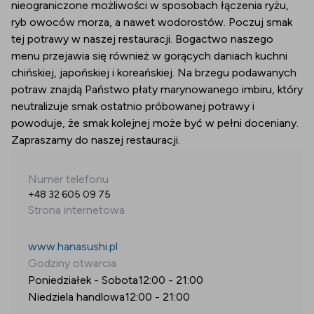
nieograniczone możliwości w sposobach łączenia ryżu,
ryb owoców morza, a nawet wodorostów. Poczuj smak
tej potrawy w naszej restauracji. Bogactwo naszego
menu przejawia się również w gorących daniach kuchni
chińskiej, japońskiej i koreańskiej. Na brzegu podawanych
potraw znajdą Państwo płaty marynowanego imbiru, który
neutralizuje smak ostatnio próbowanej potrawy i
powoduje, że smak kolejnej może być w pełni doceniany.
Zapraszamy do naszej restauracji.
Numer telefonu
+48 32 605 09 75
Strona internetowa
www.hanasushi.pl
Godziny otwarcia
Poniedziałek - Sobota
12:00
-
21:00
Niedziela handlowa
12:00
-
21:00